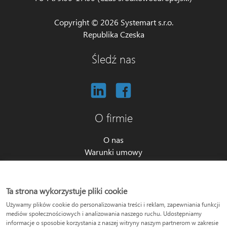
Copyright © 2026 Systemart s.r.o.
Republika Czeska
Śledź nas
O firmie
O nas
Warunki umowy
Przetwarzanie danych osobowych
Ustawienia cookies
Program partnerski
Ta strona wykorzystuje pliki cookie
Używamy plików cookie do personalizowania treści i reklam, zapewniania funkcji
O produkcie
mediów społecznościowych i analizowania naszego ruchu. Udostępniamy
informacje o sposobie korzystania z naszej witryny naszym partnerom w zakresie