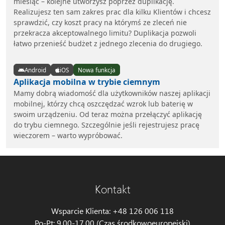
miesiąc – kolejne utworzysz poprzez duplikację.
Realizujesz ten sam zakres prac dla kilku Klientów i chcesz
sprawdzić, czy koszt pracy na którymś ze zleceń nie
przekracza akceptowalnego limitu? Duplikacja pozwoli
łatwo przenieść budżet z jednego zlecenia do drugiego.
Android
iOS
Nowa funkcja
Aplikacja mobilna w trybie ciemnym
Mamy dobrą wiadomość dla użytkowników naszej aplikacji
mobilnej, którzy chcą oszczędzać wzrok lub baterię w
swoim urządzeniu. Od teraz można przełączyć aplikację
do trybu ciemnego. Szczególnie jeśli rejestrujesz pracę
wieczorem – warto wypróbować.
Kontakt
Wsparcie Klienta: +48 126 006 118
Po-Pt: 9.00-17.00 (Czas środkowoeuropejski)